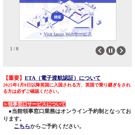
子女教育
国外マイナンバーカード
発酵文化を通じた日本食文化紹介
サマーホール・アーツのフリンジ
イベント「The Power of
オンライン予約制
2026展オープニング・イベントへ
JETAA Scotlandによる日スコット
武田総領事によるグラスゴー大学
Fermentation: Japanese Tradition and
の出席
ランド祭り2026の開催
ダンフリースキャンパス訪問
Science in Scotland」の開催
ダンフリース博物館訪問
Visit Japan Webサービス
オンライン予約制
8月 （葉月）
2 / 8
Previous
Next
【重要】
ETA（電子渡航認証）について
2025年1月8日以降英国に入国される方、英国で乗り継ぎをされ
る方は必ずご確認ください。
＞領事窓口サービスについて
●当館領事窓口業務はオンライン予約制となってお
ります。
こちら
からご予約ください。