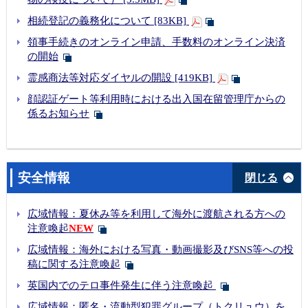
相続登記の義務化について [83KB]
領事手続きのオンライン申請、手数料のオンライン決済
の開始
霊感商法等対応ダイヤルの開設 [419KB]
顔認証ゲート等利用時における出入国在留管理庁からの
係るお知らせ
安全情報
閉じる
広域情報：夏休み等を利用して海外に渡航される方への
注意喚起
NEW
広域情報：海外における写真・動画撮影及びSNS等への投
稿に関する注意喚起
英国内でのテロ事件発生に伴う注意喚起
広域情報：匿名・流動型犯罪グループ（トクリュウ）を