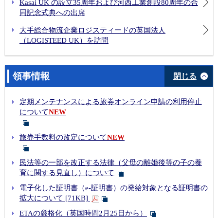
Kasai UK の設立35周年および河西工業創設80周年の合
同記念式典への出席
大手総合物流企業ロジスティードの英国法人
（LOGISTEED UK）を訪問
領事情報
閉じる
定期メンテナンスによる旅券オンライン申請の利用停止
について
NEW
旅券手数料の改定について
NEW
民法等の一部を改正する法律（父母の離婚後等の子の養
育に関する見直し）について
電子化した証明書（e-証明書）の発給対象となる証明書の
拡大について [71KB]
ETAの厳格化（英国時間2月25日から）