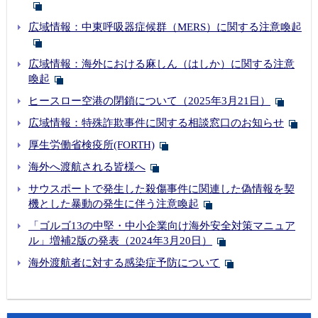
広域情報：中東呼吸器症候群（MERS）に関する注意喚起
広域情報：海外における麻しん（はしか）に関する注意
喚起
ヒースロー空港の閉鎖について（2025年3月21日）
広域情報：特殊詐欺事件に関する相談窓口のお知らせ
厚生労働省検疫所(FORTH)
海外へ渡航される皆様へ
サウスポートで発生した殺傷事件に関連した偽情報を契
機とした暴動の発生に伴う注意喚起
「ゴルゴ13の中堅・中小企業向け海外安全対策マニュア
ル」増補2版の発表（2024年3月20日）
海外渡航者に対する感染症予防について