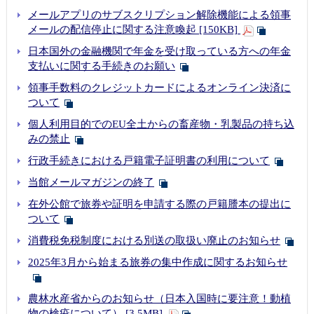
メールアプリのサブスクリプション解除機能による領事
メールの配信停止に関する注意喚起 [150KB]
日本国外の金融機関で年金を受け取っている方への年金
支払いに関する手続きのお願い
領事手数料のクレジットカードによるオンライン決済に
ついて
個人利用目的でのEU全土からの畜産物・乳製品の持ち込
みの禁止
行政手続きにおける戸籍電子証明書の利用について
当館メールマガジンの終了
在外公館で旅券や証明を申請する際の戸籍謄本の提出に
ついて
消費税免税制度における別送の取扱い廃止のお知らせ
2025年3月から始まる旅券の集中作成に関するお知らせ
農林水産省からのお知らせ（日本入国時に要注意！動植
物の検疫について） [3.5MB]