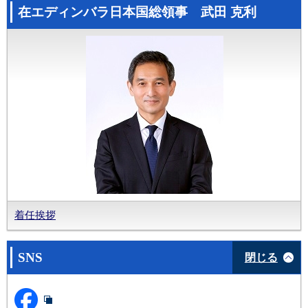
在エディンバラ日本国総領事 武田 克利
着任挨拶
SNS
閉じる