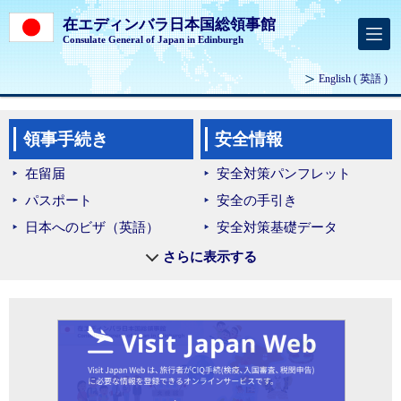
在エディンバラ日本国総領事館
Consulate General of Japan in Edinburgh
English
( 英語 )
領事手続き
安全情報
在留届
安全対策パンフレット
パスポート
安全の手引き
日本へのビザ（英語）
安全対策基礎データ
運転免許証
安全対策
さらに表示する
証明
戸籍
国籍
在外選挙
領事手数料