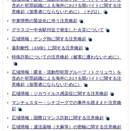
含めた犯罪組織による海外における闇バイトに関する注
意喚起（加害者にならないために）（その2）
中東情勢の緊迫化に伴う注意喚起
グラスゴー中央駅付近で発生した火災について
広域情報：デング熱に関する注意喚起
薬剤耐性（AMR）に関する注意喚起
特殊詐欺についての注意喚起（被害に遭わないために）
広域情報：匿名・流動型犯罪グループ（トクリュウ）を
含めた犯罪組織による海外における闇バイトに関する注
意喚起（加害者にならないために）
広域情報：ジカウイルス感染症に関する注意喚起
マンチェスター・シナゴーグでの事件を踏まえた注意喚
起
広域情報：国際ロマンス詐欺に関する注意喚起
広域情報：違法薬物（大麻等）の密輸に関する注意喚起