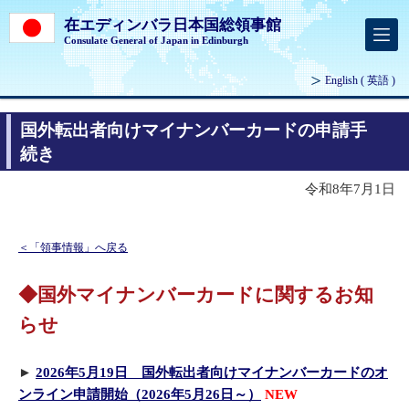
在エディンバラ日本国総領事館
Consulate General of Japan in Edinburgh
English
( 英語 )
国外転出者向けマイナンバーカードの申請手
続き
令和8年7月1日
＜「領事情報」へ戻る
◆国外マイナンバーカードに関するお知
らせ
►
2026年5月19日 国外転出者向けマイナンバーカードのオ
ンライン申請開始（2026年5月26日～）
NEW