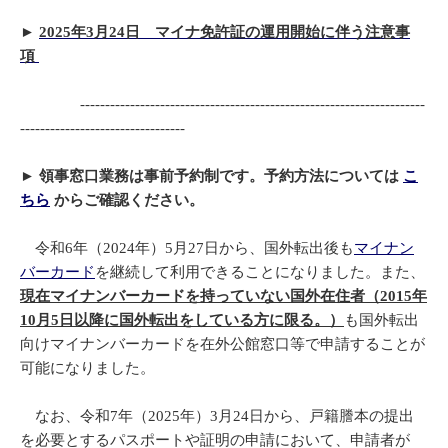
►
2025年3月24日 マイナ免許証の運用開始に伴う注意事
項
‐​‐​‐​‐​‐​‐​‐​‐​‐​‐​‐​‐​‐​‐​‐​‐​‐​‐​‐​‐​‐​‐​‐​‐​‐​‐​‐​‐​‐​‐​‐​‐​‐​‐​‐​‐​‐‐​‐​‐​‐​‐​‐​‐​‐​‐​‐​‐​‐​‐​‐​‐​‐​‐​‐​‐​‐​‐​‐​‐​‐​‐​‐​‐​‐​‐​‐​‐​‐​
‐​‐​‐​‐​‐‐​‐​‐​‐​‐​‐​‐​‐​‐​‐​‐​‐​‐​‐​‐​‐​‐​‐​‐​‐​‐​‐​‐​‐​‐​‐​‐​‐​
►
領事窓口業務は事前予約制です。予約方法については
こ
ちら
からご確認ください。
令和6年（2024年）5月27日から、国外転出後も
マイナン
バーカード
を継続して利用できることになりました。また、
現在マイナンバーカードを持っていない国外在住者（2015年
10月5日以降に国外転出をしている方に限る。）
も国外転出
向けマイナンバーカードを在外公館窓口等で申請することが
可能になりました。
なお、令和7年（2025年）3月24日から、戸籍謄本の提出
を必要とするパスポートや証明の申請において、申請者が